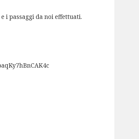
 e i passaggi da noi effettuati.
baqKy7hBnCAK4c