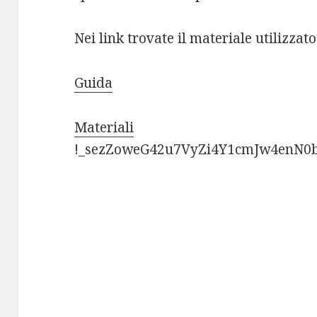
Nei link trovate il materiale utilizzato
Guida
Materiali
!_sezZoweG42u7VyZi4Y1cmJw4enN0