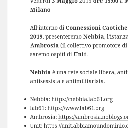
Venerdi
3 Maggio
2019
ore 19:00
a
Milano
All’interno di
Connessioni Caotiche
2019
, presenteremo
Nebbia
, l’istan
Ambrosia
(il collettivo promotore d
saremo ospiti di
Unit
.
Nebbia
è una rete sociale libera, anti
antisessista e antimilitarista.
Nebbia:
https://
nebbia.lab61.org
lab61:
https://www.lab61.org
Ambrosia:
https://ambrosia.noblogs.o
Unit:
https://unit.abbiamoundominio.