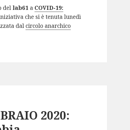
o del
lab61
a
COVID-19:
 iniziativa che si è tenuta lunedì
izzata dal
circolo anarchico
BRAIO 2020:
bbia