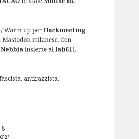
MACAO
in viale
Molise 68,
/ Warm up per
Hackmeeting
za Mastodon milanese. Con
i
Nebbia
insieme al
lab61
),
fascista, antirazzista,
rg
org/