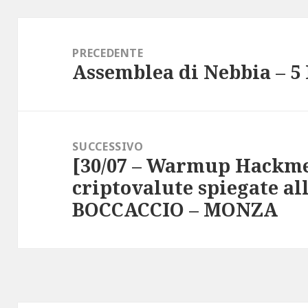
Navigazione
articoli
PRECEDENTE
Assemblea di Nebbia – 5
Articolo
precedente:
SUCCESSIVO
[30/07 – Warmup Hackme
Articolo
criptovalute spiegate a
successivo:
BOCCACCIO – MONZA