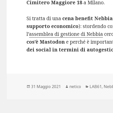
Cimitero Maggiore 18
a Milano.
Si tratta di una
cena
benefit
Nebbia
supporto economico
): stordendo co
l’
assemblea di gestione di Nebbia
cerc
cos’è Mastodon
e perché è importan
dei social in termini di autogesti
Scritto
Autore
Categorie
31 Maggio 2021
netico
LAB61
,
Neb
il