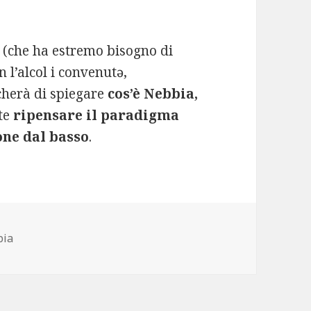
(che ha estremo bisogno di
n l’alcol
i
convenut
ə
,
herà di spiegare
cos’è Nebbia,
te
ripensare il paradigma
one dal basso
.
bia