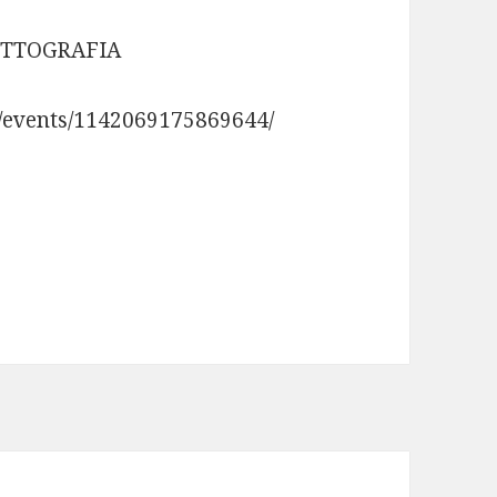
RITTOGRAFIA
m/events/1142069175869644/