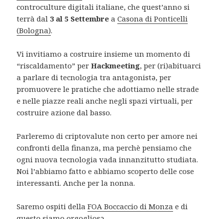
controculture digitali italiane, che quest’anno si
terrà dal
3 al 5 Settembre
a
Casona di Ponticelli
(Bologna)
.
Vi invitiamo a costruire insieme un momento di
“riscaldamento” per
Hackmeeting
, per (ri)abituarci
a parlare di tecnologia tra antagonist
ə
, per
promuovere le pratiche che adottiamo nelle strade
e nelle piazze reali anche negli spazi virtuali, per
costruire azione dal basso.
Parleremo di criptovalute non certo per amore nei
confronti della finanza, ma perchè pensiamo che
ogni nuova tecnologia vada innanzitutto studiata.
Noi l’abbiamo fatto e abbiamo scoperto delle cose
interessanti. Anche per la nonna.
Saremo ospiti della
FOA Boccaccio di Monza
e di
questo siamo orgoglios
ə
.